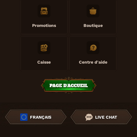
Promotions
Boutique
Caisse
Centre d'aide
PAGE D'ACCUEIL
FRANÇAIS
LIVE CHAT