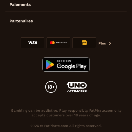
Paiements
Partenaires
Plus
Gambling can be addictive. Play responsibly. FatPirate.com only
accepts customers over 18 years of age.
2026 © FatPirate.com All rights reserved.