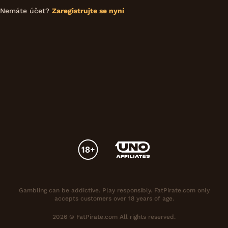
Nemáte účet?
Zaregistrujte se nyní
Gambling can be addictive. Play responsibly. FatPirate.com only
accepts customers over 18 years of age.
2026 © FatPirate.com All rights reserved.