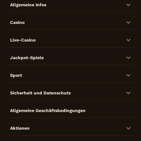
Allgemeine Infos
Casino
Live-Casino
Jackpot-Spiele
Sport
Sicherheit und Datenschutz
Allgemeine Geschäftsbedingungen
Aktionen