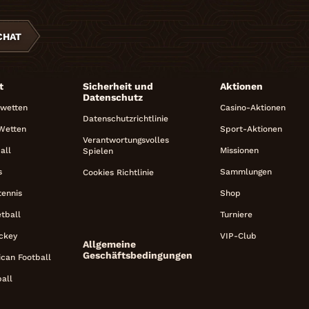
CHAT
t
Sicherheit und
Aktionen
Datenschutz
wetten
Casino-Aktionen
Datenschutzrichtlinie
Wetten
Sport-Aktionen
Verantwortungsvolles
all
Missionen
Spielen
s
Sammlungen
Cookies Richtlinie
tennis
Shop
tball
Turniere
ckey
VIP-Club
Allgemeine
Geschäftsbedingungen
can Football
all