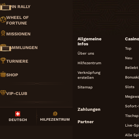
SPIN RALLY
NEW
WHEEL OF
FORTUNE
MISSIONEN
Allgemeine
Casin
Infos
SAMMLUNGEN
Top
NEW
Über uns
Neu
TURNIERE
Hilfezentrum
Beliebt
Verknüpfung
SHOP
Bonusk
erstellen
Slots
Sitemap
VIP-CLUB
Megawa
Sofort-
Zahlungen
Tischsp
HILFEZENTRUM
DEUTSCH
Partner
Live-Sp
Alle Sp