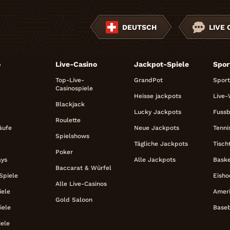
DEUTSCH
LIVE 
o
Live-Casino
Jackpot-Spiele
Spor
Top-Live-
GrandPot
Sport
Casinospiele
Heisse jackpots
Live-
Blackjack
Lucky Jackpots
Fussb
Roulette
äufe
Neue Jackpots
Tenni
Spielshows
Tägliche Jackpots
Tisch
Poker
ys
Alle Jackpots
Baske
Baccarat & Würfel
Spiele
Eisho
Alle Live-Casinos
iele
Ameri
Gold Saloon
iele
Baseb
iele