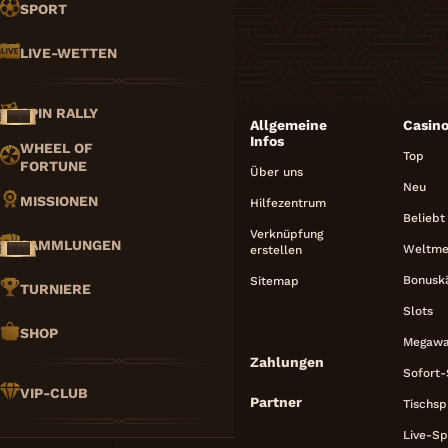
SPORT
LIVE-WETTEN
SPIN RALLY
NEW
Allgemeine
Casin
Infos
WHEEL OF
Top
FORTUNE
Über uns
Neu
MISSIONEN
Hilfezentrum
Beliebt
Verknüpfung
SAMMLUNGEN
Weltmei
NEW
erstellen
Bonusk
Sitemap
TURNIERE
Slots
SHOP
Megawa
Zahlungen
Sofort-
VIP-CLUB
Partner
Tischsp
Live-Sp