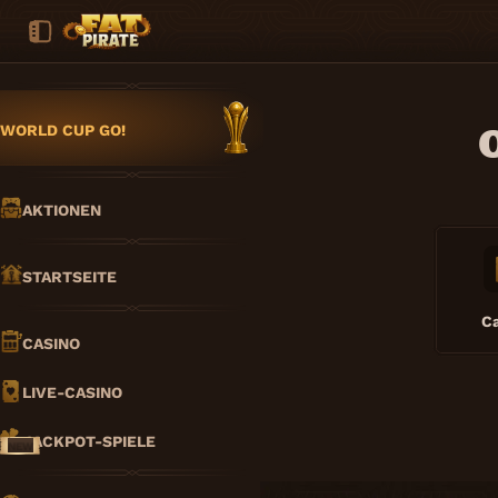
O
WORLD CUP GO!
AKTIONEN
STARTSEITE
C
CASINO
LIVE-CASINO
JACKPOT-SPIELE
NEW