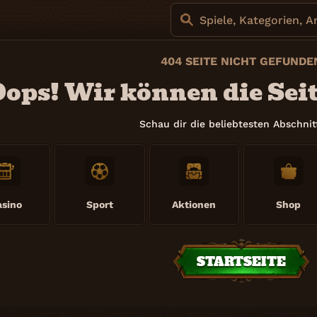
Spiele, Kategorien, A
404 SEITE NICHT GEFUNDE
ops! Wir können die Seit
Schau dir die beliebtesten Abschnit
asino
Sport
Aktionen
Shop
STARTSEITE