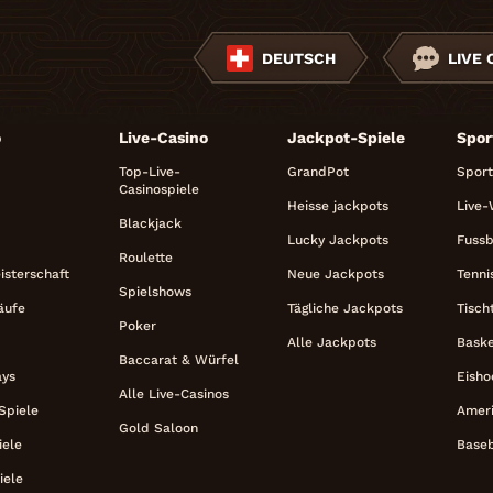
DEUTSCH
LIVE 
o
Live-Casino
Jackpot-Spiele
Spor
Top-Live-
GrandPot
Sport
Casinospiele
Heisse jackpots
Live-
Blackjack
Lucky Jackpots
Fussb
Roulette
sterschaft
Neue Jackpots
Tenni
Spielshows
äufe
Tägliche Jackpots
Tisch
Poker
Alle Jackpots
Baske
Baccarat & Würfel
ys
Eisho
Alle Live-Casinos
Spiele
Ameri
Gold Saloon
iele
Baseb
iele