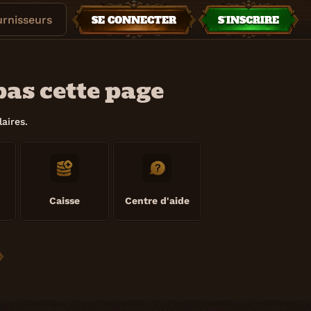
urnisseurs
SE CONNECTER
S'INSCRIRE
pas cette page
aires.
Caisse
Centre d'aide