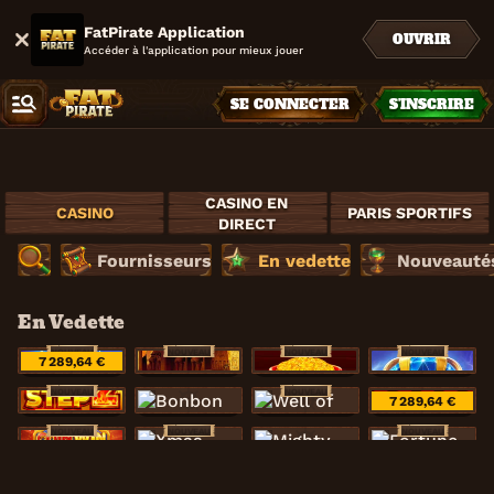
FatPirate Application
OUVRIR
Accéder à l'application pour mieux jouer
SE CONNECTER
S'INSCRIRE
CASINO EN
CASINO
PARIS SPORTIFS
DIRECT
Fournisseurs
En vedette
Nouveauté
En Vedette
NOUVEAU
NOUVEAU
NOUVEAU
NOUVEAU
7 289,64 €
Thunderline Express: Hold & Win
Book of Ra Magic
40 Power Hot Triple Boost Golden Coins Link
Royal Strike
NOUVEAU
NOUVEAU
7 289,64 €
Hot Step 2 Extreme
Bonbon Pop 1000
Well of Riches
Break the Piggy Bank
NOUVEAU
NOUVEAU
NOUVEAU
Coin Win Express: Hold the Spin
Xmas Drop
Mighty Wild Panther: Grand Gold Edition
Fortune Coins Unlimited Fortune
NOUVEAU
NOUVEAU
Wild Hot 40 Deluxe
Majestic King
3 Thunder Coins: Hold and Win
Fire Blaze: Blue Wizard