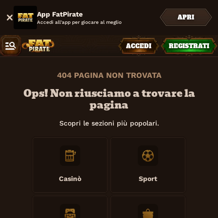
App FatPirate
APRI
Accedi all'app per giocare al meglio
ACCEDI
REGISTRATI
404 PAGINA NON TROVATA
Ops! Non riusciamo a trovare la
pagina
Scopri le sezioni più popolari.
Casinò
Sport