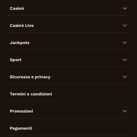
Casinò
Casinò Live
Jackpots
Sport
Sicurezza e privacy
Termini e condizioni
Promozioni
Pagamenti