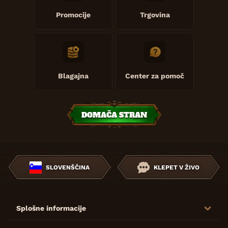
Promocije
Trgovina
Blagajna
Center za pomoč
DOMAČA STRAN
SLOVENŠČINA
KLEPET V ŽIVO
Splošne informacije