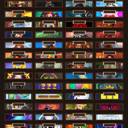
NOUVEAU
NOUVEAU
2 Wild 2 Die
Hand of Anubis
Stormforged
Zeus Ze Zecond
NOUVEAU
NOUVEAU
NOUVEAU
Spinman
Dork Unit
Pray For Six
Power Pops
NOUVEAU
NOUVEAU
NOUVEAU
NOUVEAU
Eternal Duel
Book Of Time
Death Becomes You
The Jack & Rose
NOUVEAU
NOUVEAU
NOUVEAU
NOUVEAU
The Crime File
Nitro Nights
Le Hooligan
Darkside Prairie: Magical Beast
NOUVEAU
NOUVEAU
NOUVEAU
NOUVEAU
Rise of Fortuna
3 Cursed Chests: Hold & Win
Gearlab Genius
Great Game Rockies
NOUVEAU
NOUVEAU
NOUVEAU
NOUVEAU
Buzz Patrol
Gobstopper Grind
Red Rascal
Demon Queen
NOUVEAU
NOUVEAU
NOUVEAU
NOUVEAU
Magic Piggy OG
Sand and Ashes
Bonnie's Buccaneers
Tikitopia BoosterBelt
NOUVEAU
NOUVEAU
NOUVEAU
Klowns
Chaos Crew
Beast Below
Bloodthirst
NOUVEAU
Cash Crew
Cash Vault I
Balloons
Aztec Twist
NOUVEAU
NOUVEAU
Cash Pool
Cash Compass
Baccarat
Blocks
NOUVEAU
Amazing Miceketeers
Boxes
Cash Quest
Born Wild
NOUVEAU
NOUVEAU
NOUVEAU
Bouncy Bombs
Alpha Eagle
Benny The Beer
Break the Ice
NOUVEAU
NOUVEAU
NOUVEAU
NOUVEAU