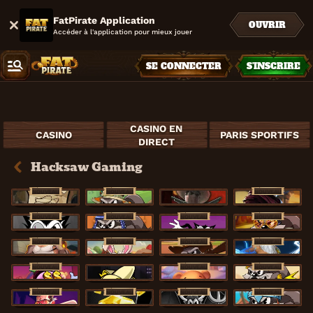
FatPirate Application
OUVRIR
Accéder à l'application pour mieux jouer
SE CONNECTER
S'INSCRIRE
CASINO EN
CASINO
PARIS SPORTIFS
DIRECT
Hacksaw Gaming
NOUVEAU
NOUVEAU
NOUVEAU
Le Bandit
Le Fisherman
Wanted: Dead or a Wild
Duel at Dawn
NOUVEAU
NOUVEAU
NOUVEAU
NOUVEAU
RIP City
Le Pharaoh
Hot Ross
Le King
NOUVEAU
NOUVEAU
NOUVEAU
NOUVEAU
Fist of Destruction
Le Bunny
Le Cowboy
Ze Zeus
NOUVEAU
NOUVEAU
NOUVEAU
Danny Dollar
FRKN Bananas
Xmas Drop
Le Zeus
NOUVEAU
NOUVEAU
NOUVEAU
NOUVEAU
Miami Mayhem
The Luxe
SixSixSix
Le Viking