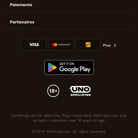
Paiements
Partenaires
Plus
Gambling can be addictive. Play responsibly. FatPirate.com only
accepts customers over 18 years of age.
2026 © FatPirate.com All rights reserved.