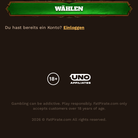
WÄHLEN
Du hast bereits ein Konto?
Einloggen
Gambling can be addictive. Play responsibly. FatPirate.com only
accepts customers over 18 years of age.
2026 © FatPirate.com All rights reserved.