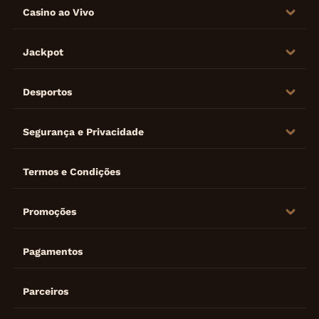
Casino ao Vivo
Jackpot
Desportos
Segurança e Privacidade
Termos e Condições
Promoções
Pagamentos
Parceiros