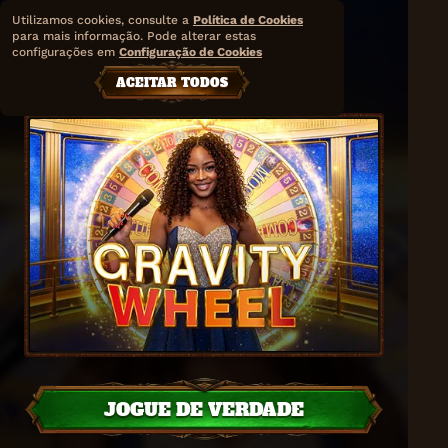
Utilizamos cookies, consulte a
Política de Cookies
para mais informação. Pode alterar estas
Gravity Wheel
configurações em
Configuração de Cookies
Iconic 21
ACEITAR TODOS
JOGUE DE VERDADE