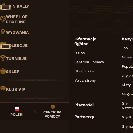
SPIN RALLY
NEW
WHEEL OF
FORTUNE
WYZWANIA
Informacje
Kasy
Ogólne
KOLEKCJE
NEW
Top
O Nas
Nowe
TURNIEJE
Centrum Pomocy
Popul
SKLEP
Utwórz skrót
Gry z
Mapa strony
Sloty
KLUB VIP
Megaw
Gry
Płatności
Natyc
CENTRUM
POLSKI
POMOCY
Partnerzy
Gry S
Gry n