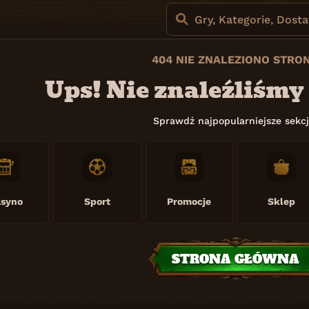
Gry, Kategorie, Dost
404 NIE ZNALEZIONO STRO
Ups! Nie znaleźliśmy 
Sprawdź najpopularniejsze sekcj
syno
Sport
Promocje
Sklep
STRONA GŁÓWNA