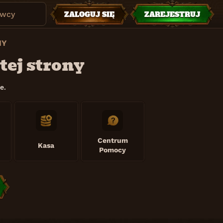
awcy
ZALOGUJ SIĘ
ZAREJESTRUJ
NY
tej strony
e.
Centrum
Kasa
Pomocy