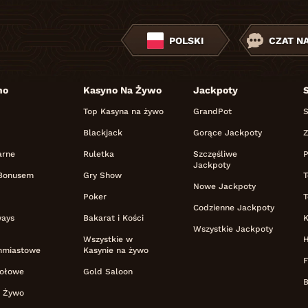
POLSKI
CZAT N
no
Kasyno Na Żywo
Jackpoty
Top Kasyna na żywo
GrandPot
S
Blackjack
Gorące Jackpoty
Z
arne
Ruletka
Szczęśliwe
P
Jackpoty
 Bonusem
Gry Show
T
Nowe Jackpoty
Poker
T
Codzienne Jackpoty
ays
Bakarat i Kości
K
Wszystkie Jackpoty
Wszystkie w
H
hmiastowe
Kasynie na żywo
F
tołowe
Gold Saloon
B
a Żywo