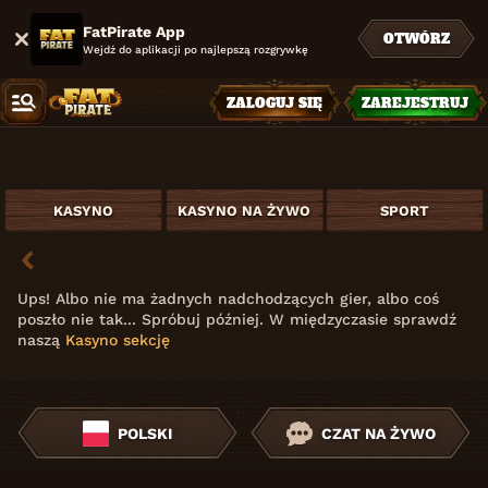
FatPirate App
OTWÓRZ
Wejdź do aplikacji po najlepszą rozgrywkę
ZALOGUJ SIĘ
ZAREJESTRUJ
KASYNO
KASYNO NA ŻYWO
SPORT
Ups! Albo nie ma żadnych nadchodzących gier, albo coś
poszło nie tak... Spróbuj później. W międzyczasie sprawdź
naszą
Kasyno sekcję
POLSKI
CZAT NA ŻYWO