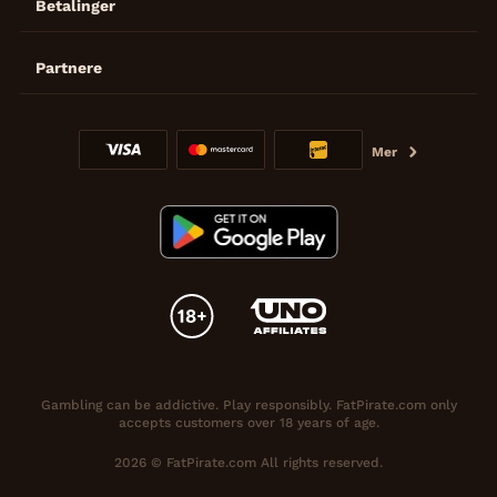
Betalinger
Partnere
Mer
Gambling can be addictive. Play responsibly. FatPirate.com only
accepts customers over 18 years of age.
2026 © FatPirate.com All rights reserved.