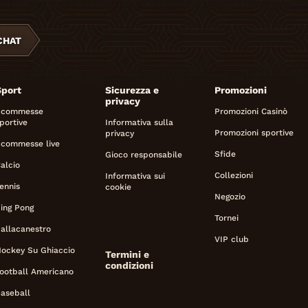
CHAT
Sport
Sicurezza e
Promozioni
privacy
Scommesse
Promozioni Casinò
portive
Informativa sulla
Promozioni sportive
privacy
commesse live
Sfide
Gioco responsabile
alcio
Collezioni
Informativa sui
ennis
cookie
Negozio
ing Pong
Tornei
allacanestro
VIP club
ockey Su Ghiaccio
Termini e
condizioni
ootball Americano
aseball