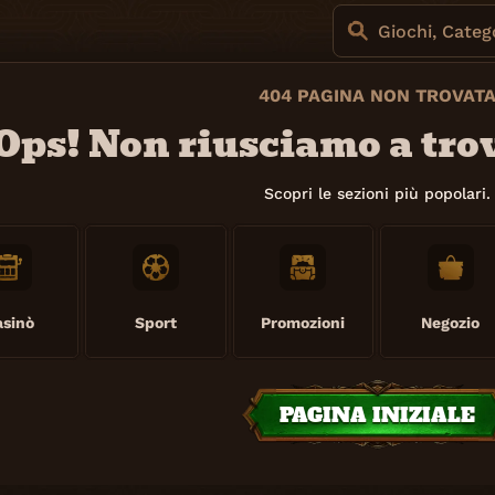
Giochi, Categ
404 PAGINA NON TROVAT
Ops! Non riusciamo a tro
Scopri le sezioni più popolari.
asinò
Sport
Promozioni
Negozio
PAGINA INIZIALE