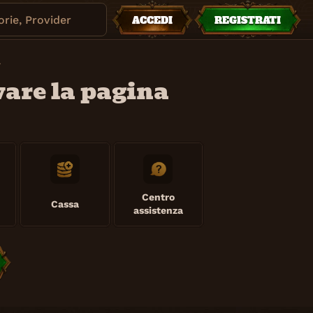
orie, Provider
ACCEDI
REGISTRATI
A
vare la pagina
Centro
Cassa
assistenza