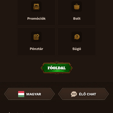
Promóciók
Bolt
Pénztár
Súgó
FŐOLDAL
MAGYAR
ÉLŐ CHAT