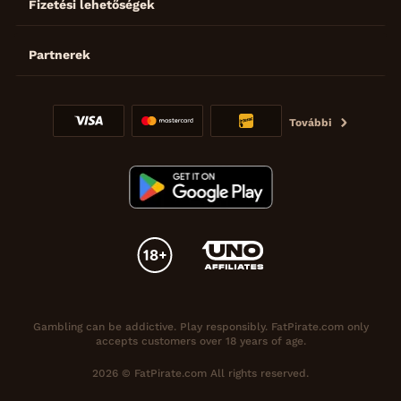
Fizetési lehetőségek
Partnerek
További
Gambling can be addictive. Play responsibly. FatPirate.com only
accepts customers over 18 years of age.
2026 © FatPirate.com All rights reserved.