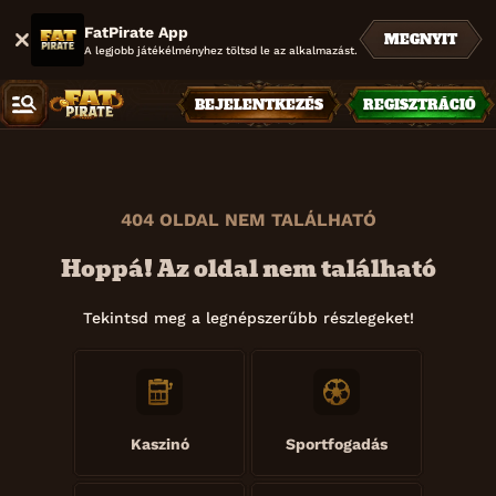
FatPirate App
MEGNYIT
A legjobb játékélményhez töltsd le az alkalmazást.
BEJELENTKEZÉS
REGISZTRÁCIÓ
404 OLDAL NEM TALÁLHATÓ
Hoppá! Az oldal nem található
Tekintsd meg a legnépszerűbb részlegeket!
Kaszinó
Sportfogadás