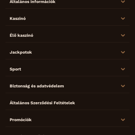
Általános információk
Kaszinó
Élő kaszinó
Jackpotok
Sport
Biztonság és adatvédelem
Általános Szerződési Feltételek
Promóciók