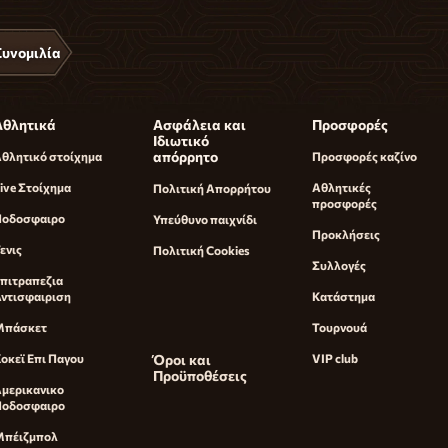
υνομιλία
Αθλητικά
Ασφάλεια και
Προσφορές
Ιδιωτικό
απόρρητο
θλητικό στοίχημα
Προσφορές καζίνο
ive Στοίχημα
Αθλητικές
Πολιτική Απορρήτου
προσφορές
Ποδοσφαιρο
Υπεύθυνο παιχνίδι
Προκλήσεις
ενις
Πολιτική Cookies
Συλλογές
πιτραπεζια
ντισφαιριση
Κατάστημα
Μπάσκετ
Τουρνουά
οκεϊ Επι Παγου
VIP club
Όροι και
Προϋποθέσεις
μερικανικο
Ποδοσφαιρο
Μπέιζμπολ