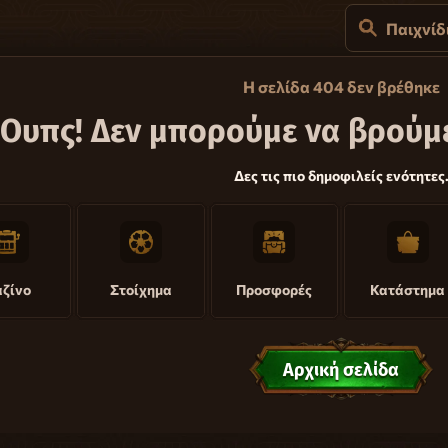
Παιχνίδ
Η σελίδα 404 δεν βρέθηκε
Ουπς! Δεν μπορούμε να βρούμε
Δες τις πιο δημοφιλείς ενότητες
αζίνο
Στοίχημα
Προσφορές
Κατάστημα
Αρχική σελίδα