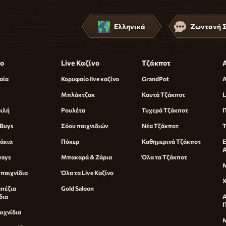
Ελληνικά
Ζωντανή Σ
νο
Live Καζίνο
Τζάκποτ
αία
Κορυφαίο live καζίνο
GrandPot
Α
Μπλάκτζακ
Καυτά Τζάκποτ
L
ιλή
Ρουλέτα
Τυχερά Τζάκποτ
 Buys
Σόου παιχνιδιών
Νέα Τζάκποτ
Τ
άκια
Πόκερ
Καθημερινά Τζάκποτ
Ε
Α
ays
Μπακαρά & Ζάρια
Όλα τα Τζάκποτ
παιχνίδια
Όλα τα Live Καζίνο
Χ
πέζια
Gold Saloon
δια
Α
αιχνίδια