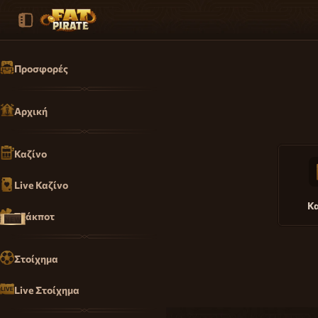
Προσφορές
Αρχική
Καζίνο
Live Καζίνο
Κ
Τζάκποτ
NEW
Στοίχημα
Live Στοίχημα