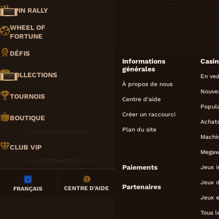
SPIN RALLY
NEW
WHEEL OF
FORTUNE
DÉFIS
Informations
Casi
générales
COLLECTIONS
En ved
NEW
À propos de nous
Nouve
TOURNOIS
Centre d'aide
Popula
Créer un raccourci
BOUTIQUE
Achat
Plan du site
Machin
CLUB VIP
Megaw
Paiements
Jeux i
Jeux d
Partenaires
CENTRE D'AIDE
FRANÇAIS
Jeux e
Tous l