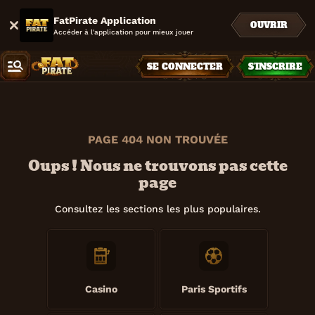
FatPirate Application
OUVRIR
Accéder à l'application pour mieux jouer
SE CONNECTER
S'INSCRIRE
PAGE 404 NON TROUVÉE
Oups ! Nous ne trouvons pas cette
page
Consultez les sections les plus populaires.
Casino
Paris Sportifs