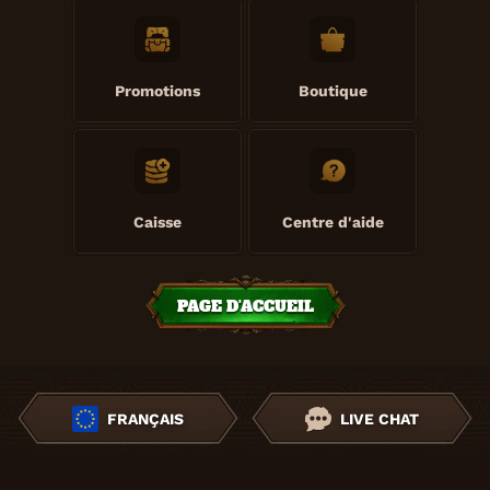
Promotions
Boutique
Caisse
Centre d'aide
PAGE D'ACCUEIL
FRANÇAIS
LIVE CHAT