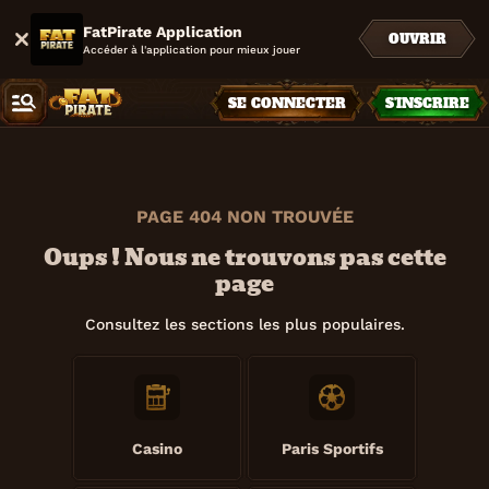
FatPirate Application
OUVRIR
Accéder à l'application pour mieux jouer
SE CONNECTER
S'INSCRIRE
PAGE 404 NON TROUVÉE
Oups ! Nous ne trouvons pas cette
page
Consultez les sections les plus populaires.
Casino
Paris Sportifs