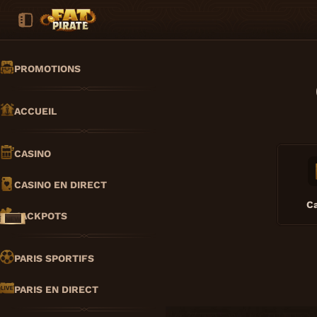
PROMOTIONS
ACCUEIL
CASINO
CASINO EN DIRECT
C
JACKPOTS
NEW
PARIS SPORTIFS
PARIS EN DIRECT