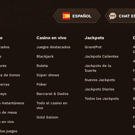
ESPAÑOL
CHAT E
no
Casino en vivo
Jackpots
cados
Juegos destacados
GrandPot
A
D
s
Blackjack
Jackpots Calientes
A
ares
Ruleta
Jackpots de la
Suerte
F
a de bonos
Súper shows
Nuevos Jackpots
T
erras
Póker
Jackpots Diarios
T
ays
Baccarat & Dados
Todos los Jackpots
B
 instantáneos
Todo el casino en
vivo
H
s de mesa
Gold Saloon
F
 en vivo
B
los juegos