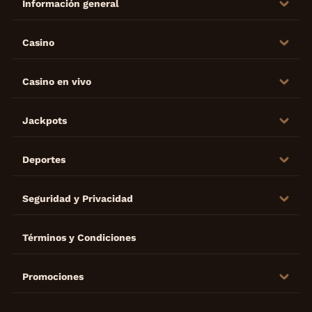
Información general
Casino
Casino en vivo
Jackpots
Deportes
Seguridad y Privacidad
Términos y Condiciones
Promociones