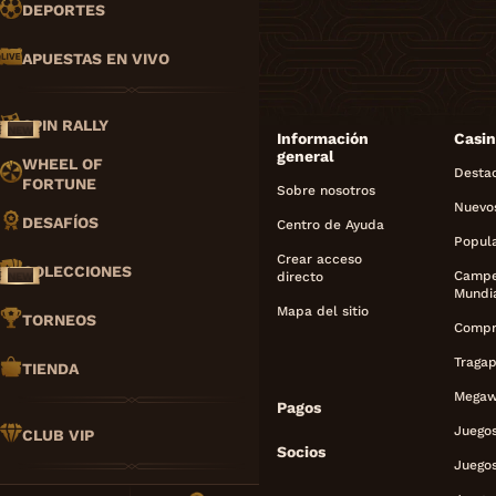
DEPORTES
APUESTAS EN VIVO
SPIN RALLY
NEW
Información
Casi
general
WHEEL OF
Desta
FORTUNE
Sobre nosotros
Nuevo
DESAFÍOS
Centro de Ayuda
Popul
Crear acceso
COLECCIONES
Campe
NEW
directo
Mundi
Mapa del sitio
TORNEOS
Compr
Tragap
TIENDA
Megaw
Pagos
Juegos
CLUB VIP
Socios
Juego