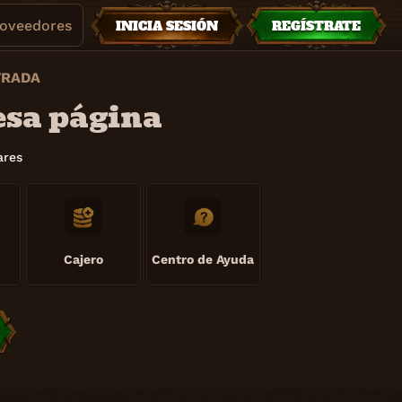
roveedores
INICIA SESIÓN
REGÍSTRATE
TRADA
esa página
ares
Cajero
Centro de Ayuda