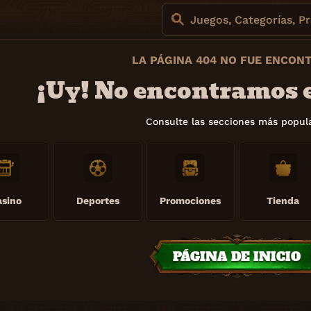
Juegos, Categorías, P
LA PÁGINA 404 NO FUE ENCON
¡Uy! No encontramos 
Consulte las secciones más popul
asino
Deportes
Promociones
Tienda
PÁGINA DE INICIO