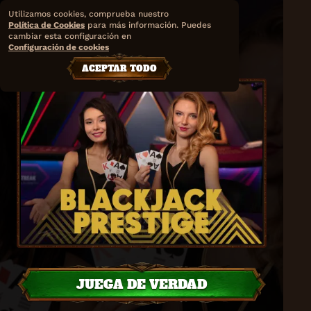
Utilizamos cookies, comprueba nuestro
Política de Cookies
para más información. Puedes
Blackjack Prestige
cambiar esta configuración en
Configuración de cookies
Lucky Streak
ACEPTAR TODO
JUEGA DE VERDAD