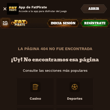
App de FatPirate
ABRIR
Accede a la app para disfrutar del juego
INICIA SESIÓN
REGÍSTRATE
LA PÁGINA 404 NO FUE ENCONTRADA
¡Uy! No encontramos esa página
Consulte las secciones más populares
Casino
Deportes