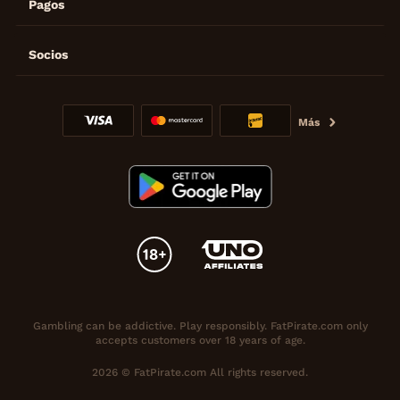
Pagos
Socios
Más
Gambling can be addictive. Play responsibly. FatPirate.com only
accepts customers over 18 years of age.
2026 © FatPirate.com All rights reserved.