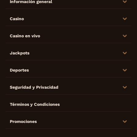
Información general
Casino
Casino en vivo
Jackpots
Deportes
Seguridad y Privacidad
Términos y Condiciones
Promociones