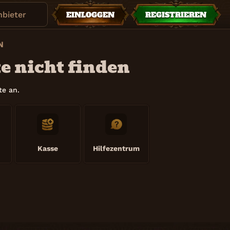
nbieter
EINLOGGEN
REGISTRIEREN
N
e nicht finden
te an.
Kasse
Hilfezentrum