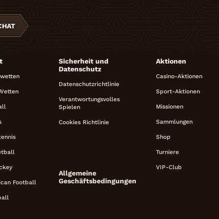
CHAT
t
Sicherheit und
Aktionen
Datenschutz
wetten
Casino-Aktionen
Datenschutzrichtlinie
Wetten
Sport-Aktionen
Verantwortungsvolles
ll
Missionen
Spielen
s
Sammlungen
Cookies Richtlinie
tennis
Shop
tball
Turniere
ckey
VIP-Club
Allgemeine
Geschäftsbedingungen
can Football
all