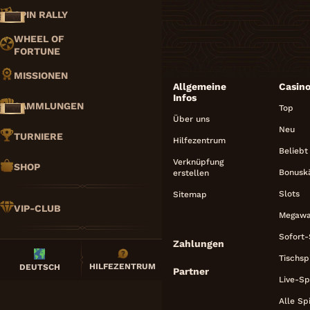
SPIN RALLY
NEW
WHEEL OF
FORTUNE
MISSIONEN
Allgemeine
Casin
Infos
SAMMLUNGEN
Top
NEW
Über uns
Neu
TURNIERE
Hilfezentrum
Beliebt
Verknüpfung
SHOP
Bonusk
erstellen
Slots
Sitemap
VIP-CLUB
Megawa
Sofort-
Zahlungen
Tischsp
HILFEZENTRUM
DEUTSCH
Partner
Live-Sp
Alle Sp