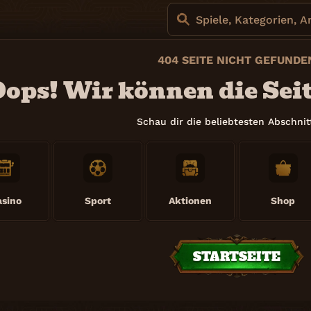
Spiele, Kategorien, A
404 SEITE NICHT GEFUNDE
ops! Wir können die Seit
Schau dir die beliebtesten Abschnit
asino
Sport
Aktionen
Shop
STARTSEITE