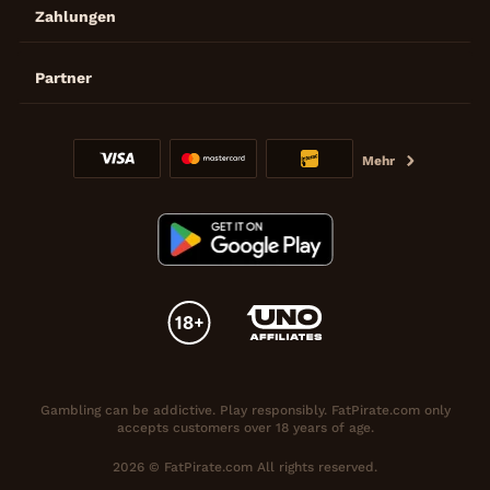
Zahlungen
Partner
Mehr
Gambling can be addictive. Play responsibly. FatPirate.com only
accepts customers over 18 years of age.
2026 © FatPirate.com All rights reserved.