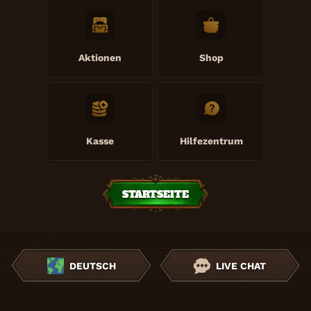
Aktionen
Shop
Kasse
Hilfezentrum
STARTSEITE
DEUTSCH
LIVE CHAT