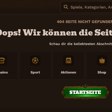
Spiele, Kategorien, A
404 SEITE NICHT GEFUNDE
ops! Wir können die Seit
Schau dir die beliebtesten Abschnit
asino
Sport
Aktionen
Shop
STARTSEITE