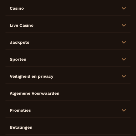
Casino
Live Casino
Jackpots
Sporten
Veiligheid en privacy
Algemene Voorwaarden
Promoties
Betalingen