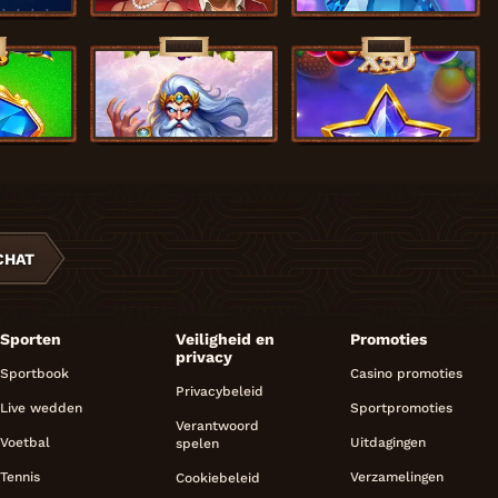
W
NIEUW
NIEUW
Zeus: Titan Fury
All Star Win x50
CHAT
Sporten
Veiligheid en
Promoties
privacy
Sportbook
Casino promoties
Privacybeleid
Live wedden
Sportpromoties
Verantwoord
Voetbal
Uitdagingen
spelen
Tennis
Verzamelingen
Cookiebeleid