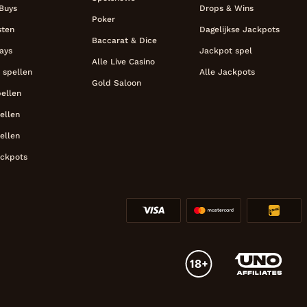
Buys
Drops & Wins
Poker
sten
Dagelijkse Jackpots
Baccarat & Dice
ays
Jackpot spel
Alle Live Casino
t spellen
Alle Jackpots
Gold Saloon
pellen
ellen
ellen
ackpots