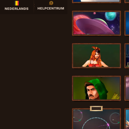
HELPCENTRUM
NEDERLANDS
Across the Universe
Tw
CanCan Saloon
Gr
Robin of Loxley
Am
NIEUW
Marble Bounce
Gr