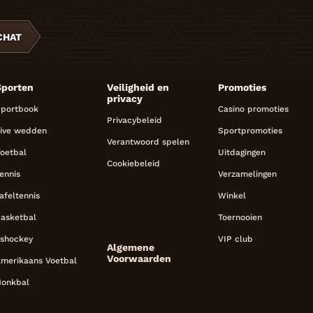
CHAT
Sporten
Veiligheid en
Promoties
privacy
portbook
Casino promoties
Privacybeleid
ive wedden
Sportpromoties
Verantwoord spelen
oetbal
Uitdagingen
Cookiebeleid
ennis
Verzamelingen
afeltennis
Winkel
asketbal
Toernooien
jshockey
VIP club
Algemene
Voorwaarden
merikaans Voetbal
onkbal