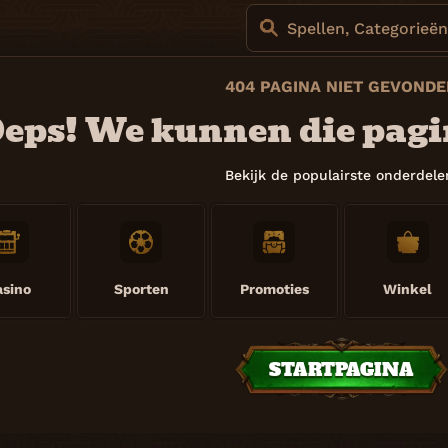
Spellen, Categorieën
404 PAGINA NIET GEVONDE
eps! We kunnen die pagi
Bekijk de populairste onderdele
asino
Sporten
Promoties
Winkel
STARTPAGINA