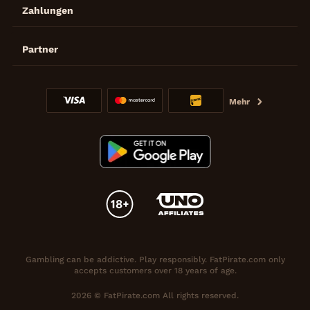
Zahlungen
Partner
Mehr
Gambling can be addictive. Play responsibly. FatPirate.com only
accepts customers over 18 years of age.
2026 © FatPirate.com All rights reserved.